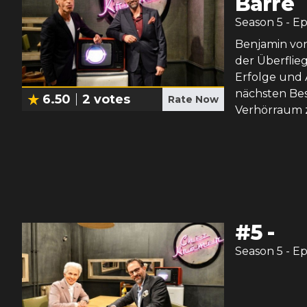
Barre
Season
5
- E
Benjamin vo
der Überflie
Erfolge und 
nächsten Bes
6.50
2
votes
Rate Now
Verhörraum 
#
5
-
Season
5
- E