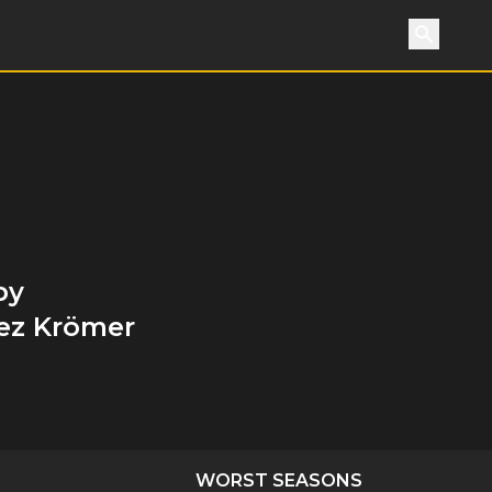
Search
by
hez Krömer
WORST SEASONS