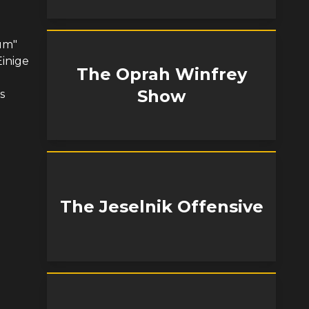
um"
Einige
The Oprah Winfrey
Show
s
The Jeselnik Offensive