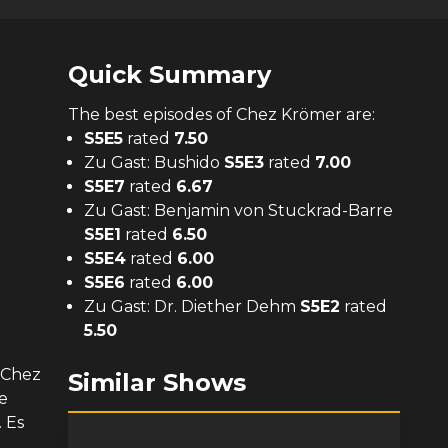
Quick Summary
The
best
episodes of
Chez Krömer
are:
S
5
E
5
rated
7.50
Zu Gast: Bushido
S
5
E
3
rated
7.00
S
5
E
7
rated
6.67
Zu Gast: Benjamin von Stuckrad-Barre
S
5
E
1
rated
6.50
S
5
E
4
rated
6.00
S
5
E
6
rated
6.00
Zu Gast: Dr. Diether Dehm
S
5
E
2
rated
5.50
 "Chez
Similar Shows
e
 Es