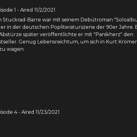
pisode
1
- Aired
11/2/2021
n Stuckrad-Barre war mit seinem Debütroman "Soloalb
ger in der deutschen Popliteraturszene der 90er Jahre. 
Abstürze später veröffentlichte er mit "Panikherz" den
tseller. Genug Lebensreichtum, um sich in Kurt Krömer
zu wagen.
pisode
4
- Aired
11/23/2021