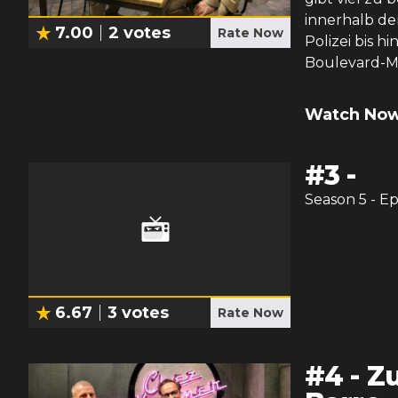
innerhalb de
7.00
2
votes
Rate Now
Polizei bis h
Boulevard-Med
Watch Now
#
3
-
Season
5
- E
6.67
3
votes
Rate Now
#
4
-
Zu