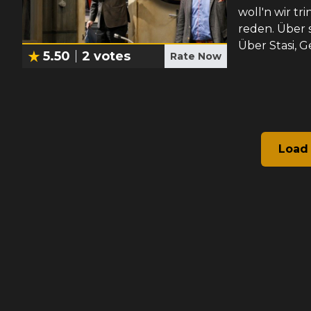
woll'n wir tr
reden. Über 
Über Stasi, 
5.50
2
votes
Rate Now
Load