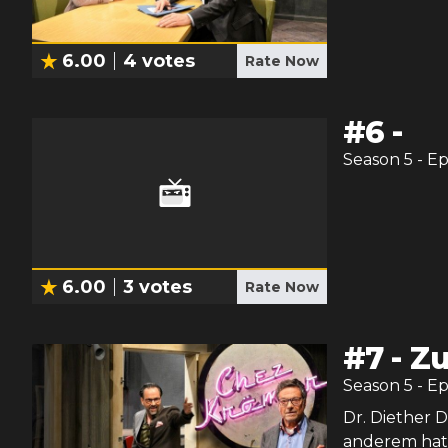
6.00
4
votes
Rate Now
#
6
-
Season
5
- E
6.00
3
votes
Rate Now
#
7
-
Zu
Season
5
- E
Dr. Diether 
anderem hat 