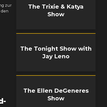
ng zur
The Trixie & Katya
n den
Show
The Tonight Show with
Jay Leno
The Ellen DeGeneres
Show
d-