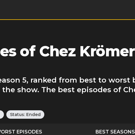
es of Chez Krömer
ason 5, ranked from best to worst 
f the show. The best episodes of C
n
Status:
Ended
ORST EPISODES
BEST SEASONS