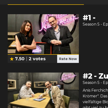
#
1
-
Season
5
- E
7.50
2
votes
Rate Now
#
2
-
Zu
Season
5
- E
Anis Ferchich
Krömer". Das
vielfältige 
gibt viel zu