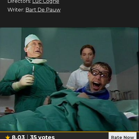
Directors:
Luc Coghe
Writer:
Bart De Pauw
8.03
35
votes
Rate Now