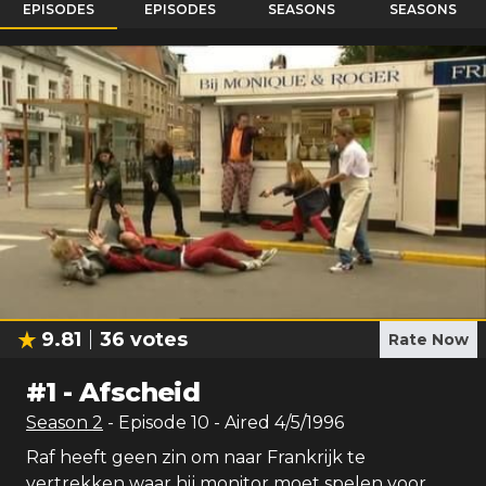
EPISODES
EPISODES
SEASONS
SEASONS
9.81
36
votes
Rate Now
#
1
-
Afscheid
Season
2
- Episode
10
- Aired
4/5/1996
Raf heeft geen zin om naar Frankrijk te
vertrekken waar hij monitor moet spelen voor