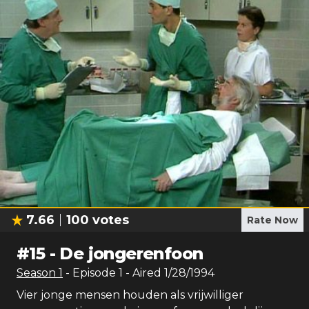
7.66
100
votes
Rate Now
#
15
-
De jongerenfoon
Season
1
- Episode
1
- Aired
1/28/1994
Vier jonge mensen houden als vrijwilliger