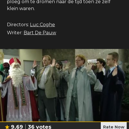
ploeg om te dromen naar de tijd toen ze zelf
klein waren.
Directors:
Luc Coghe
Writer:
Bart De Pauw
9.69
36
votes
Rate Now