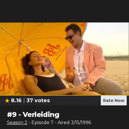
8.16
37
votes
Rate Now
#
9
-
Verleiding
Season
2
- Episode
7
- Aired
3/15/1996