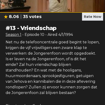
8.06
35
votes
Rate Now
#
13
-
Vriendschap
Season
1
- Episode
10
- Aired
4/1/1994
Net nu de telefooncentrale goed begint te lopen,
krijgen de vijf vrijwilligers een zware klap te
verwerken: de Jongerenfoon wordt opgedoekt.
Is er leven na de Jongerenfoon, of is dit het
einde? Zal hun vriendschap blijven
standhouden? En wat met de hooligans,
huurmoordenaars, sprookjesfiguren, getuigen
van Jehova en kannibalen die in deze aflevering
rondlopen? Zullen zij ervoor kunnen zorgen dat
de Jongerenfoon zal blijven bestaan?