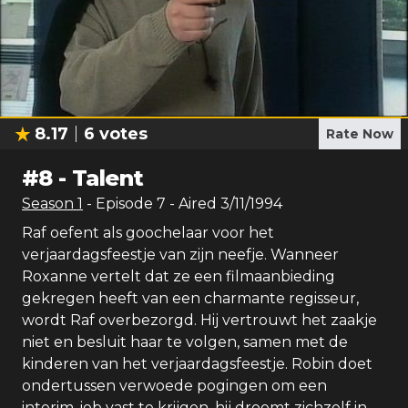
8.17
6
votes
Rate Now
#
8
-
Talent
Season
1
- Episode
7
- Aired
3/11/1994
Raf oefent als goochelaar voor het
verjaardagsfeestje van zijn neefje. Wanneer
Roxanne vertelt dat ze een filmaanbieding
gekregen heeft van een charmante regisseur,
wordt Raf overbezorgd. Hij vertrouwt het zaakje
niet en besluit haar te volgen, samen met de
kinderen van het verjaardagsfeestje. Robin doet
ondertussen verwoede pogingen om een
interim-job vast te krijgen. hij droomt zichzelf in