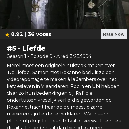
8.92
36
votes
Rate Now
#
5
-
Liefde
Season
1
- Episode
9
- Aired
3/25/1994
Merel moet een originele huistaak maken over
'De Liefde'. Samen met Roxanne besluit ze een
videoreportage te maken à la Jambers over het
liefdesleven in Vlaanderen. Robin en Ubi hebben
daar zo hun bedenkingen bij. Raf, die
ondertussen vreselijk verliefd is geworden op
Roxanne, tracht haar op de meest bizarre
manieren zijn liefde te verklaren. Wanneer hij
plots hulp krijgt uit een totaal onverwachte hoek,
draait alles anders uit dan hij had kunnen