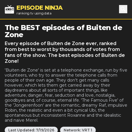
EPISODE NINJA
ranking tv using data
Sea
The BEST episodes of Buiten de
Zone
Every episode of Buiten de Zone ever, ranked
from best to worst by thousands of votes from
fans of the show. The best episodes of Buiten de
Zone!
'Buiten de Zone' is set at a telephone exchange, run by five
volunteers, who try to answer the telephone calls from
people of their own age. They don't get many calls
however, which lets them get carried away by their
daydreams about all sorts of important things, like
adventure, danger, fear, seduction and love, nostalgia,
goodbyes and, of course, eternal life. 'The Famous Five' of
the 'Jongerenfoon' are the romantic, dreamy Raf, impulsive
Robin, the realistic and even a bit cynical Ubi, the
spontaneous but inconsistent Roxanne and the idealistic
and naive Merel.
Last Updated:
7/19/2026
Network:
VRT 1