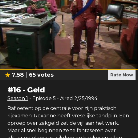
7.58
65
votes
Rate Now
#
16
-
Geld
Season
1
- Episode
5
- Aired
2/25/1994
Raf oefent op de centrale voor zijn praktisch
rijexamen. Roxanne heeft vreselijke tandpijn. Een
oproep over zakgeld zet de vijf aan het werk.
Maar al snel beginnen ze te fantaseren over
glitter en glamour, rijkdom en bankovervallen.