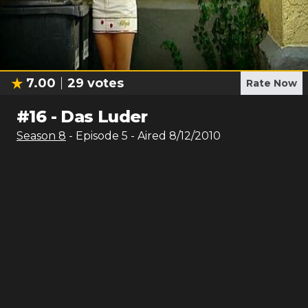
7.00
29
votes
Rate Now
#
16
-
Das Luder
Season
8
- Episode
5
- Aired
8/12/2010