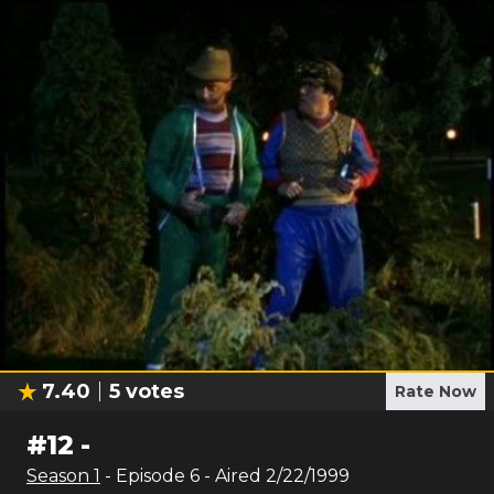
7.40
5
votes
Rate Now
#
12
-
Season
1
- Episode
6
- Aired
2/22/1999