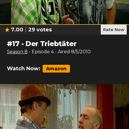
7.00
29
votes
Rate Now
#
17
-
Der Triebtäter
Season
8
- Episode
4
- Aired
8/5/2010
Watch Now:
Amazon