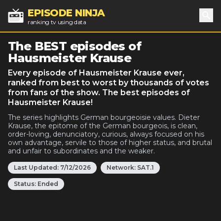
EPISODE NINJA
ranking tv using data
Sea
The BEST episodes of
Hausmeister Krause
Every episode of Hausmeister Krause ever,
ranked from best to worst by thousands of votes
from fans of the show. The best episodes of
Hausmeister Krause!
The series highlights German bourgeoisie values. Dieter
Krause, the epitome of the German bourgeois, is clean,
order-loving, denunciatory, curious, always focused on his
own advantage, servile to those of higher status, and brutal
and unfair to subordinates and the weaker.
Last Updated:
7/12/2026
Network:
SAT.1
Status:
Ended