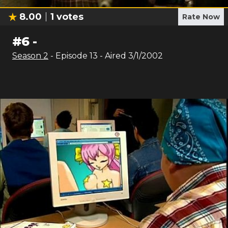
8.00
1
votes
Rate Now
#
6
-
Season
2
- Episode
13
- Aired
3/1/2002