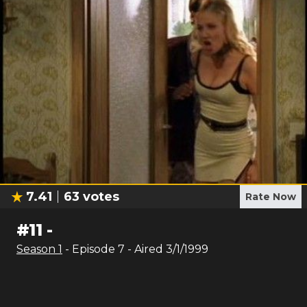
7.41
63
votes
Rate Now
#
11
-
Season
1
- Episode
7
- Aired
3/1/1999