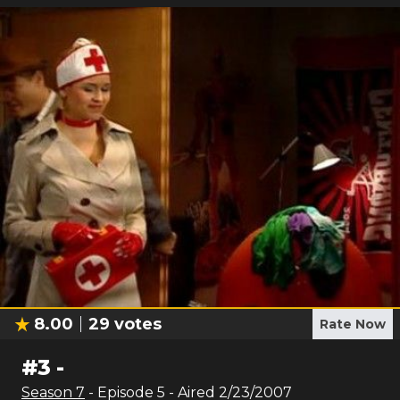
8.00
29
votes
Rate Now
#
3
-
Season
7
- Episode
5
- Aired
2/23/2007