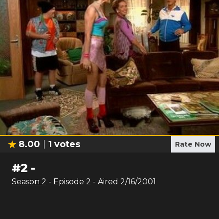
8.00
1
votes
Rate Now
#
2
-
Season
2
- Episode
2
- Aired
2/16/2001