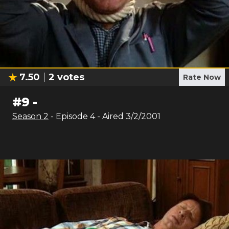
7.50
2
votes
Rate Now
#
9
-
Season
2
- Episode
4
- Aired
3/2/2001