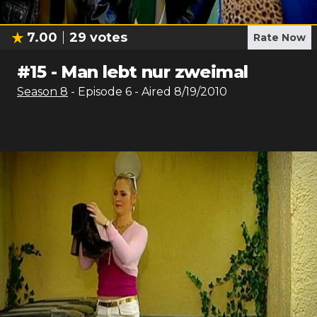
7.00
29
votes
Rate Now
#
15
-
Man lebt nur zweimal
Season
8
- Episode
6
- Aired
8/19/2010