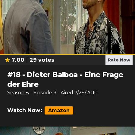
7.00
29
votes
Rate Now
#
18
-
Dieter Balboa - Eine Frage
der Ehre
Season
8
- Episode
3
- Aired
7/29/2010
Watch Now:
Amazon