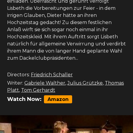
einladen. Überrascht und gerührt verfolgt
Lisbeth die Vorbereitungen zur Feier - in dem
irrigen Glauben, Dieter hätte an ihren
Hochzeitstag gedacht! Zu diesem festlichen
Anlaß wirft sie sich sogar noch einmal in ihr
Hochzeitskleid. Mit ihrem Auftritt sorgt Lisbeth
natürlich für allgemeine Verwirrung und verdirbt
ihrem Mann die von langer Hand geplante Wahl
zum Dackelclubpräsidenten...
Directors:
Friedrich Schaller
Writer:
Gabriele Walther
,
Julius Grützke
,
Thomas
Platt
,
Tom Gerhardt
Watch Now:
Amazon